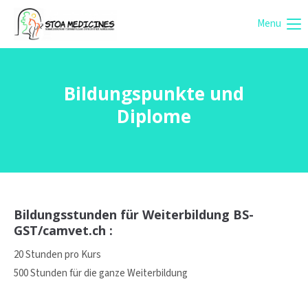
Menu
Login
Benutzername
Bildungspunkte und
Diplome
Passwort
Anmelden
Bildungsstunden für Weiterbildung BS-
GST/camvet.ch :
Register
|
Lost your password?
20 Stunden pro Kurs
Support
500 Stunden für die ganze Weiterbildung
Lorem ipsum dolor sit amet: