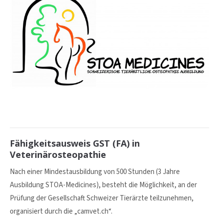
info@yourdomain.com
About us
Lorem ipsum dolor sit amet, consectetuer
adipiscing elit.
Aenean commodo ligula eget dolor. Aenean massa. Cum
sociis natoque penatibus et magnis dis parturient montes,
nascetur ridiculus mus. Donec quam felis, ultricies nec.
Fähigkeitsausweis GST (FA) in
Veterinärosteopathie
Nach einer Mindestausbildung von 500 Stunden (3 Jahre
Ausbildung STOA-Medicines), besteht die Möglichkeit, an der
Prüfung der Gesellschaft Schweizer Tierärzte teilzunehmen,
organisiert durch die „camvet.ch“.