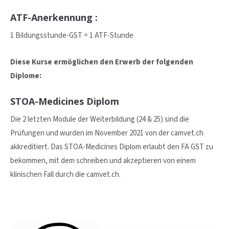
ATF-Anerkennung :
24h
1 Bildungsstunde-GST = 1 ATF-Stunde
/ 365days
Diese Kurse ermöglichen den Erwerb der folgenden
Diplome:
We offer support for our customers
Mon - Fri 8:00am - 5:00pm
(GMT +1)
STOA-Medicines Diplom
Get in touch
Die 2 letzten Module der Weiterbildung (24 & 25) sind die
Prüfungen und wurden im November 2021 von der camvet.ch
Cybersteel Inc.
akkreditiert. Das STOA-Medicines Diplom erlaubt den FA GST zu
376-293 City Road, Suite 600
San Francisco, CA 94102
bekommen, mit dem schreiben und akzeptieren von einem
klinischen Fall durch die camvet.ch.
Have any questions?
+44 1234 567 890
Drop us a line