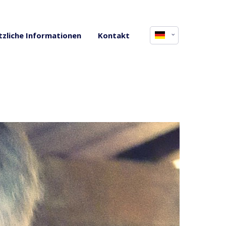
About us
tzliche Informationen
Kontakt
Lorem ipsum dolor sit amet,
consectetuer adipiscing elit.
Aenean commodo ligula eget dolor.
Aenean massa. Cum sociis natoque
penatibus et magnis dis parturient
montes, nascetur ridiculus mus. Donec
quam felis, ultricies nec.