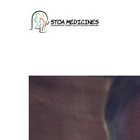
Login
Sup
Benutzername
Lorem ip
2
Passwort
We offer
Anmelden
Mon - Fr
Register
|
Lost your password?