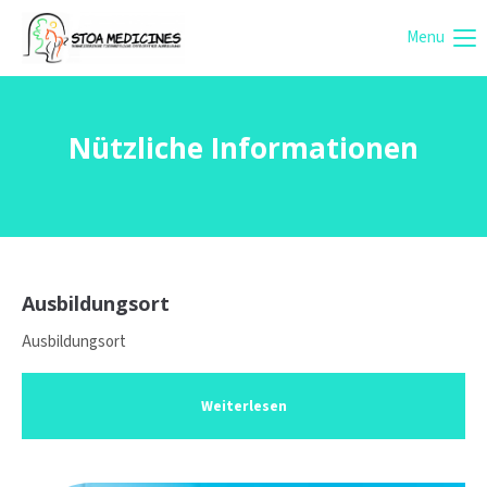
Menu
Login
Benutzername
Nützliche Informationen
Passwort
Ausbildungsort
Anmelden
Ausbildungsort
Register
|
Lost your password?
Weiterlesen
Support
Lorem ipsum dolor sit amet: