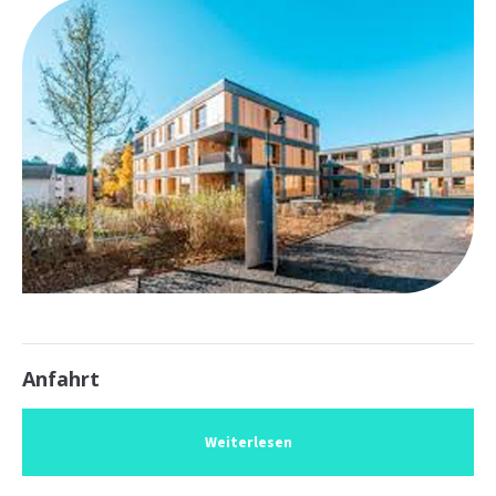
24h
/ 365days
We offer support for our customers
Mon - Fri 8:00am - 5:00pm
(GMT +1)
Get in touch
Cybersteel Inc.
376-293 City Road, Suite 600
San Francisco, CA 94102
Anfahrt
Have any questions?
+44 1234 567 890
Weiterlesen
Drop us a line