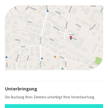
info@yourdomain.com
About us
Lorem ipsum dolor sit amet, consectetuer
adipiscing elit.
Aenean commodo ligula eget dolor. Aenean massa. Cum
sociis natoque penatibus et magnis dis parturient montes,
nascetur ridiculus mus. Donec quam felis, ultricies nec.
Unterbringung
Die Buchung Ihres Zimmers unterliegt Ihrer Verantwortung.