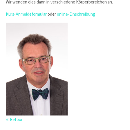
Wir wenden dies dann in verschiedene Körperbereichen an.
info@yourdomain.com
Kurs-Anmeldeformular
oder
online-Einschreibung
About us
Lorem ipsum dolor sit amet, consectetuer
adipiscing elit.
Aenean commodo ligula eget dolor. Aenean massa. Cum
sociis natoque penatibus et magnis dis parturient montes,
nascetur ridiculus mus. Donec quam felis, ultricies nec.
Retour