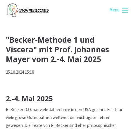
Menu
Login
Identifiant
"Becker-Methode 1 und
Viscera" mit Prof. Johannes
Mot de passe
Mayer vom 2.-4. Mai 2025
25.10.2024 15:18
Connexion
2.-4. Mai 2025
Register
|
Lost your password?
R. Becker D.O. hat viele Jahrzehnte in den USA gelehrt. Er ist für
Support
viele große Osteopathen weltweit der wichtigste Lehrer
Lorem ipsum dolor sit amet:
gewesen. Die Texte von R. Becker sind eher philosophischer