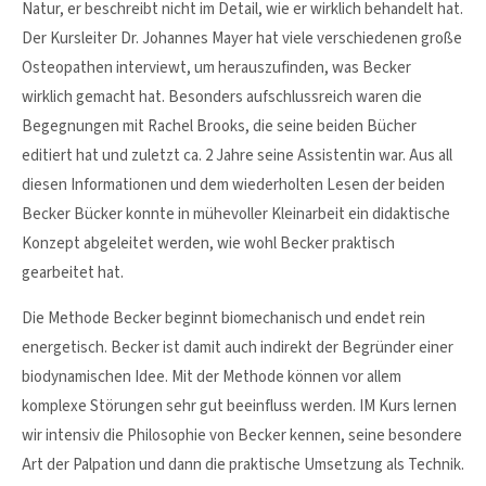
Natur, er beschreibt nicht im Detail, wie er wirklich behandelt hat.
Der Kursleiter Dr. Johannes Mayer hat viele verschiedenen große
24h
Osteopathen interviewt, um herauszufinden, was Becker
/ 365days
wirklich gemacht hat. Besonders aufschlussreich waren die
Begegnungen mit Rachel Brooks, die seine beiden Bücher
editiert hat und zuletzt ca. 2 Jahre seine Assistentin war. Aus all
We offer support for our customers
diesen Informationen und dem wiederholten Lesen der beiden
Mon - Fri 8:00am - 5:00pm
(GMT +1)
Becker Bücker konnte in mühevoller Kleinarbeit ein didaktische
Konzept abgeleitet werden, wie wohl Becker praktisch
Get in touch
gearbeitet hat.
Cybersteel Inc.
376-293 City Road, Suite 600
Die Methode Becker beginnt biomechanisch und endet rein
San Francisco, CA 94102
energetisch. Becker ist damit auch indirekt der Begründer einer
biodynamischen Idee. Mit der Methode können vor allem
Have any questions?
komplexe Störungen sehr gut beeinfluss werden. IM Kurs lernen
+44 1234 567 890
wir intensiv die Philosophie von Becker kennen, seine besondere
Art der Palpation und dann die praktische Umsetzung als Technik.
Drop us a line